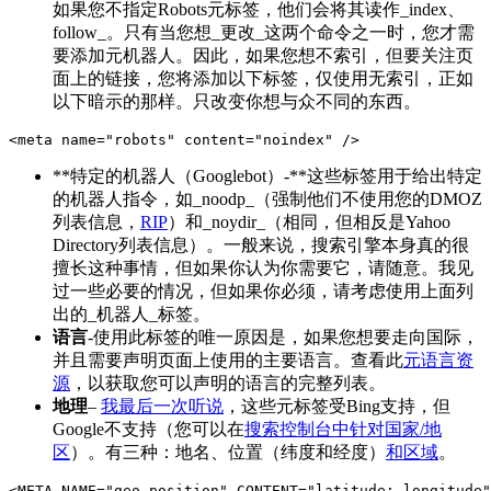
如果您不指定Robots元标签，他们会将其读作_index、
follow_。只有当您想_更改_这两个命令之一时，您才需
要添加元机器人。因此，如果您想不索引，但要关注页
面上的链接，您将添加以下标签，仅使用无索引，正如
以下暗示的那样。只改变你想与众不同的东西。
**特定的机器人（Googlebot）-**这些标签用于给出特定
的机器人指令，如_noodp_（强制他们不使用您的DMOZ
列表信息，
RIP
）和_noydir_（相同，但相反是Yahoo
Directory列表信息）。一般来说，搜索引擎本身真的很
擅长这种事情，但如果你认为你需要它，请随意。我见
过一些必要的情况，但如果你必须，请考虑使用上面列
出的_机器人_标签。
语言
-使用此标签的唯一原因是，如果您想要走向国际，
并且需要声明页面上使用的主要语言。查看此
元语言资
源
，以获取您可以声明的语言的完整列表。
地理
–
我最后一次听说
，这些元标签受Bing支持，但
Google不支持（您可以在
搜索控制台中针对国家/地
区
）。有三种：地名、位置（纬度和经度）
和区域
。