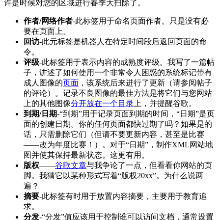
许是时候对您的区域进行春季大扫除了。
作者/网络作者
-此标签用于命名页面作者。只是没有必
要在页面上。
回访
-此元标签是机器人在特定时间段后返回页面的命
令。
评级
-此标签用于表示内容的成熟度评级。我写了一篇帖
子，讲述了如何使用一个非常令人困惑的系统标记带有
成人图像的
页面
，该系统后来进行了更新（请参阅帖子
的评论）。记录不良图像的最佳方法是将它们与您网站
上的其他图像
分开放在一个目录
上，并提醒谷歌。
到期/日期
-“到期”用于记录页面到期的时间，“日期”是页
面的创建日期。你的任何页面都快过期了吗？如果是的
话，只需删除它们（但请不要更新内容，甚至是比赛
——改为年度比赛！）。对于“日期”，制作XML网站地
图并使其保持最新状态。这更有用。
版权
——
谷歌文章
与我争论了一点，但看看你网站的页
脚。我猜它以某种形式写着“版权20xx”。为什么说两
遍？
摘要
-此标签有时用于放置内容摘要，主要用于教育追
求。
分发
-“分发”值应该用于控制谁可以访问文档，通常设置