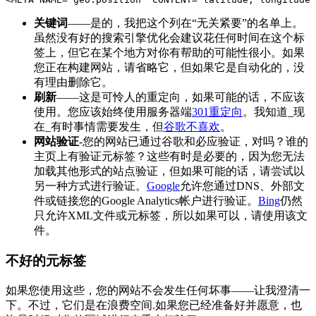
关键词
——是的，我把这个列在“无关紧要”的名单上。
虽然没有好的搜索引擎优化会建议花任何时间在这个标
签上，但它在某个地方对你有帮助的可能性很小。如果
您正在构建网站，请省略它，但如果它是自动化的，没
有理由删除它。
刷新
——这是可怜人的重定向，如果可能的话，不应该
使用。您应该始终使用服务器端
301重定向
。我知道_现
在_有时事情需要发生，但
谷歌不喜欢
。
网站验证
-您的网站已通过谷歌和必应验证，对吗？谁的
主页上有验证元标签？这些有时是必要的，因为您无法
加载其他形式的站点验证，但如果可能的话，请尝试以
另一种方式进行验证。
Google
允许您通过DNS、外部文
件或链接您的Google Analytics帐户进行验证。
Bing
仍然
只允许XML文件或元标签，所以如果可以，请使用该文
件。
不好的元标签
如果您使用这些，您的网站不会发生任何坏事——让我澄清一
下。不过，它们是在浪费空间.如果您已经准备好并愿意，也