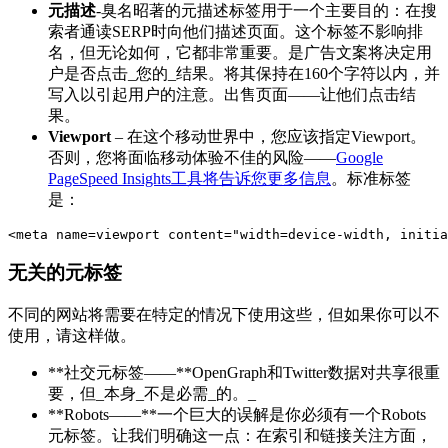
元描述
-臭名昭著的元描述标签用于一个主要目的：在搜
索者通读SERP时向他们描述页面。这个标签不影响排
名，但无论如何，它都非常重要。是广告文案将决定用
户是否点击_您的_结果。将其保持在160个字符以内，并
写入以引起用户的注意。出售页面——让他们点击结
果。
Viewport
– 在这个移动世界中，您应该指定Viewport。
否则，您将面临移动体验不佳的风险——
Google
PageSpeed Insights工具将告诉您更多信息
。标准标签
是：
无关的元标签
不同的网站将需要在特定的情况下使用这些，但如果你可以不
使用，请这样做。
**社交元标签——**OpenGraph和Twitter数据对共享很重
要，但_本身_不是必需_的。_
**Robots——**一个巨大的误解是你必须有一个Robots
元标签。让我们明确这一点：在索引和链接关注方面，