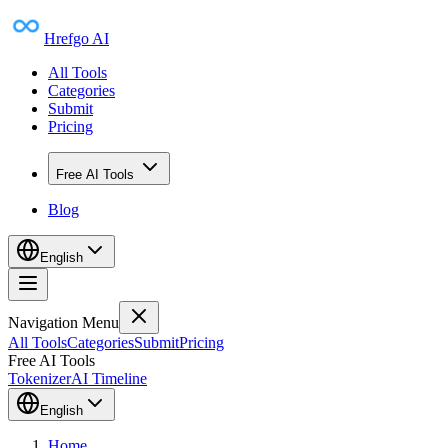
Hrefgo AI
All Tools
Categories
Submit
Pricing
Free AI Tools
Blog
English
Navigation Menu
All Tools
Categories
Submit
Pricing
Free AI Tools
Tokenizer
AI Timeline
English
Home