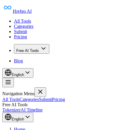
Hrefgo AI
All Tools
Categories
Submit
Pricing
Free AI Tools
Blog
English
Navigation Menu
All Tools
Categories
Submit
Pricing
Free AI Tools
Tokenizer
AI Timeline
English
Home