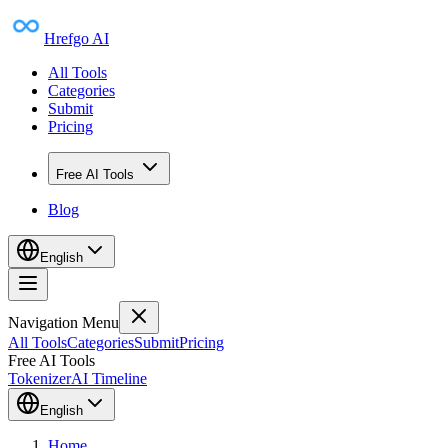
Hrefgo AI
All Tools
Categories
Submit
Pricing
Free AI Tools
Blog
English
Navigation Menu
All Tools
Categories
Submit
Pricing
Free AI Tools
Tokenizer
AI Timeline
English
Home