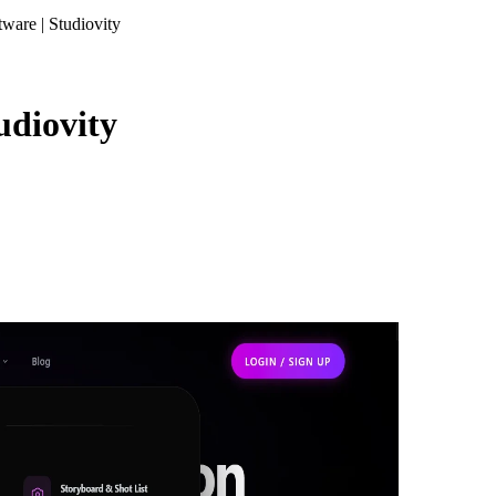
ware | Studiovity
udiovity