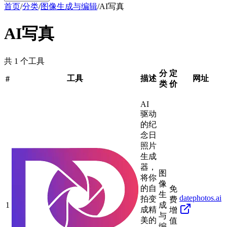
首页
/
分类
/
图像生成与编辑
/
AI写真
AI写真
共 1 个工具
分
定
工具
描述
网址
#
类
价
AI
驱动
的纪
念日
照片
生成
器，
图
将你
像
的自
免
生
datephotos.ai
拍变
费
1
成
成精
增
与
美的
值
编